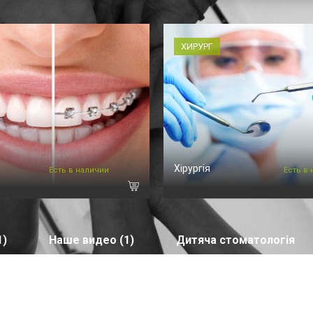
ХИРУРГ
Хірургія
Есть в наличии
Есть в
1)
Наше видео (1)
Дитяча стоматологія